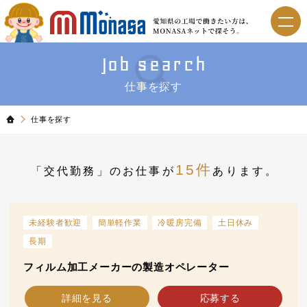
Job search
仕事を探す
仕事を探す
15件
「交代勤務」のお仕事が
あります。
未経験者歓迎
簡単軽作業
冷暖房完備
土日休み
長期
フィルム加工メーカーの製造オペレーター
詳細を見る
応募する