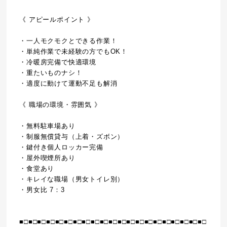
《 アピールポイント 》
・一人モクモクとできる作業！
・単純作業で未経験の方でもOK！
・冷暖房完備で快適環境
・重たいものナシ！
・適度に動けて運動不足も解消
《 職場の環境・雰囲気 》
・無料駐車場あり
・制服無償貸与（上着・ズボン）
・鍵付き個人ロッカー完備
・屋外喫煙所あり
・食堂あり
・キレイな職場（男女トイレ別）
・男女比 7：3
■□■□■□■□■□■□■□■□■□■□■□■□■□■□■□■□■□■□■□■□■□