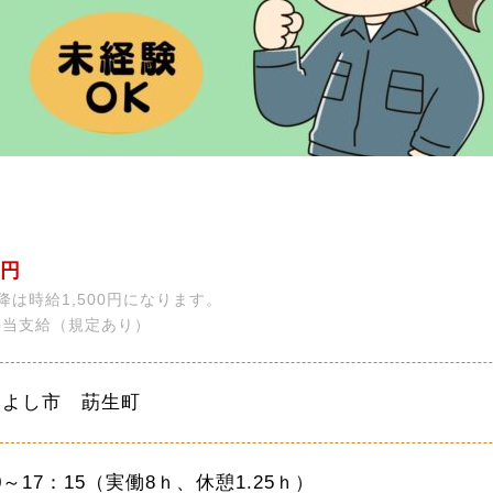
0円
降は時給1,500円になります。
手当支給（規定あり）
みよし市 莇生町
0～17：15（実働8ｈ、休憩1.25ｈ）