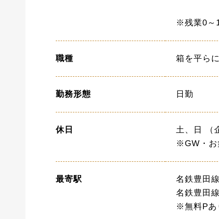
※残業0～
職種
箱を平ら
勤務形態
日勤
休日
土、日 （
※GW・
最寄駅
名鉄豊田線
名鉄豊田線
※無料Pあ