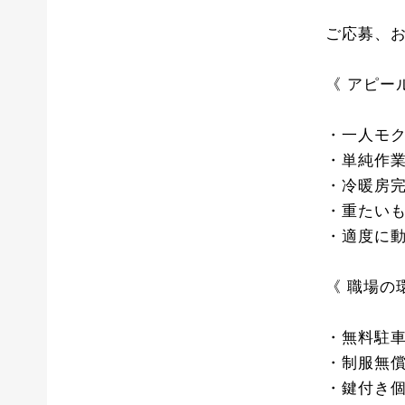
ご応募、
《 アピー
・一人モ
・単純作業
・冷暖房
・重たい
・適度に
《 職場の
・無料駐
・制服無
・鍵付き