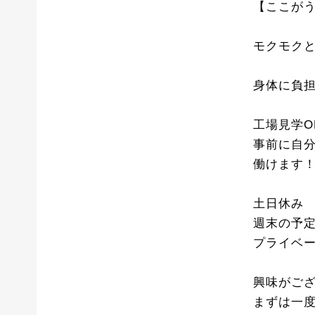
【ここが
モクモクと
身体に負
工場見学O
事前に自
働けます
土日休み
週末の予
プライベ
興味がご
まずは一