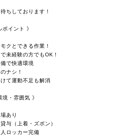
お待ちしております！
ルポイント 》
クモクとできる作業！
で未経験の方でもOK！
完備で快適環境
ものナシ！
動けて運動不足も解消
環境・雰囲気 》
車場あり
償貸与（上着・ズボン）
個人ロッカー完備