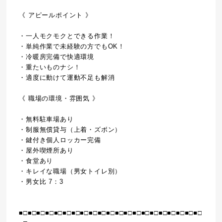
《 アピールポイント 》
・一人モクモクとできる作業！
・単純作業で未経験の方でもOK！
・冷暖房完備で快適環境
・重たいものナシ！
・適度に動けて運動不足も解消
《 職場の環境・雰囲気 》
・無料駐車場あり
・制服無償貸与（上着・ズボン）
・鍵付き個人ロッカー完備
・屋外喫煙所あり
・食堂あり
・キレイな職場（男女トイレ別）
・男女比 7：3
■□■□■□■□■□■□■□■□■□■□■□■□■□■□■□■□■□■□■□■□■□